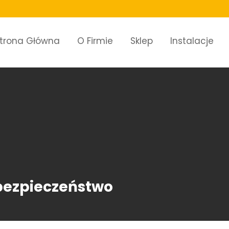
trona Główna
O Firmie
Sklep
Instalacje
 bezpieczeństwo